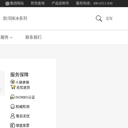
集团网站
防伪查询
产品说明书
服务热线：400-0311-836
EN
防汛除冰系列
与服务
联系我们
服务保障
人保承保
无忧退货
ISO9001认证
权威检测
售后无忧
增值发票