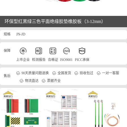
环保型红黑绿三色平面绝缘胶垫橡胶板（3-12mm）
规格
JN-JD
保障
上市企业
检测报告
合格证
ISO9001
PICC承保
90天质量问题退换
全国发货
验收包过
一对一客服
售后
物流直达
票据齐全