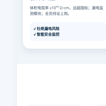
体积电阻率 ≥10¹⁴ Ω·cm，远超国标；漏电监
测模块；全员持证上岗。
√ 杜绝漏电风险
√ 智能安全监控