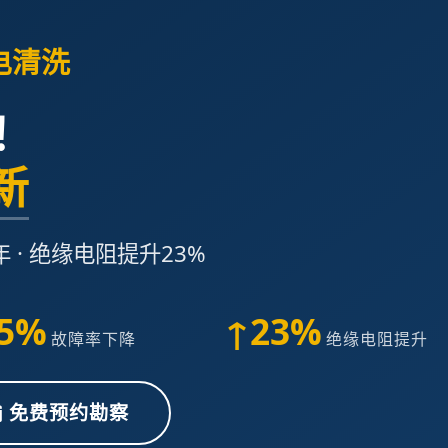
电清洗
！
新
年 · 绝缘电阻提升23%
5%
↑23%
故障率下降
绝缘电阻提升
免费预约勘察