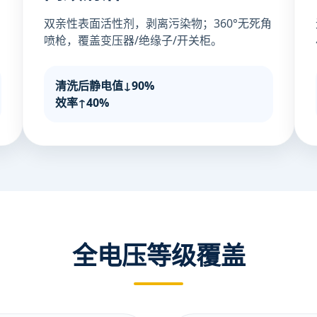
双亲性表面活性剂，剥离污染物；360°无死角
喷枪，覆盖变压器/绝缘子/开关柜。
清洗后静电值↓90%
效率↑40%
全电压等级覆盖