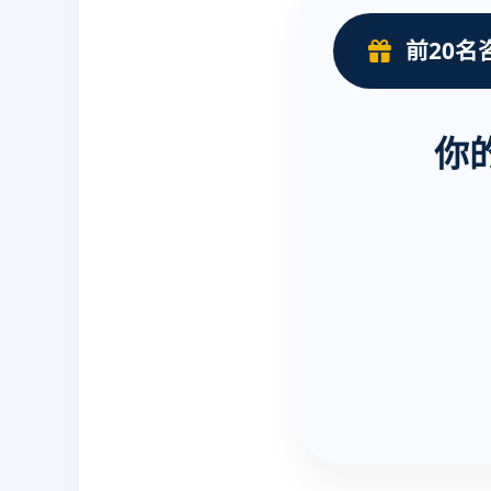
前20名
你