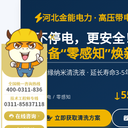
河北金能电力 · 高压带
不停电，更安全
设备“零感知”焕
高绝缘纳米清洗液 · 延长寿命3-5
0
↓5
停电 / 零感知
立即获取清洗方案