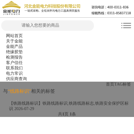
网站首页
关于金能
金能产品
绝缘胶垫
检测报告
客户信任
联系我们
电力常识
供应商查询
首页
TAG标签
与
“线路标识”
相关的标签
【铁路线路标识】铁路线路标识,铁路线路标志,铁路安全保护区标
识
2026-07-29
共
1
页
1
条