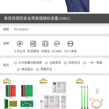
单背双保险安全带高强锦纶承重150KG
规格
JN-AQD-D
保障
上市企业
检测报告
合格证
ISO9001
PICC承保
90天质量问题退换
全国发货
验收包过
一对一客服
售后
物流直达
票据齐全