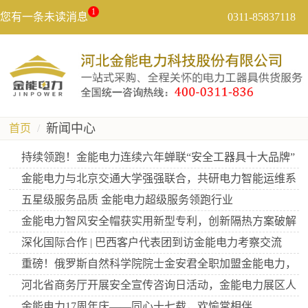
1
您有一条未读消息
0311-85837118
新闻中心
首页
持续领跑！金能电力连续六年蝉联“安全工器具十大品牌”
金能电力与北京交通大学强强联合，共研电力智能运维系
统
五星级服务品质 金能电力超级服务领跑行业
金能电力智风安全帽获实用新型专利，创新隔热方案破解
高
深化国际合作 | 巴西客户代表团到访金能电力考察交流
重磅！俄罗斯自然科学院院士金安君全职加盟金能电力，
助
河北省商务厅开展安全宣传咨询日活动，金能电力展区人
气
金能电力17周年庆——同心十七载，欢愉常相伴