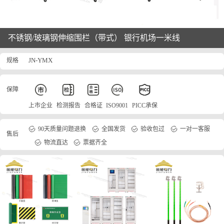
不锈钢/玻璃钢伸缩围栏（带式） 银行机场一米线
规格
JN-YMX
保障
上市企业
检测报告
合格证
ISO9001
PICC承保
90天质量问题退换
全国发货
验收包过
一对一客服
售后
物流直达
票据齐全