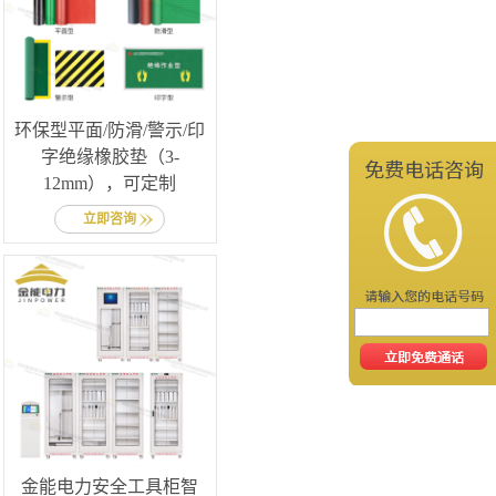
环保型平面/防滑/警示/印
字绝缘橡胶垫（3-
12mm），可定制
立即咨询
金能电力安全工具柜智