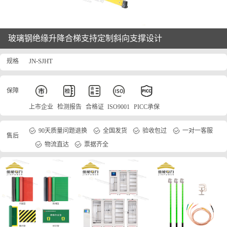
玻璃钢绝缘升降合梯支持定制斜向支撑设计
规格
JN-SJHT
保障
上市企业
检测报告
合格证
ISO9001
PICC承保
90天质量问题退换
全国发货
验收包过
一对一客服
售后
物流直达
票据齐全