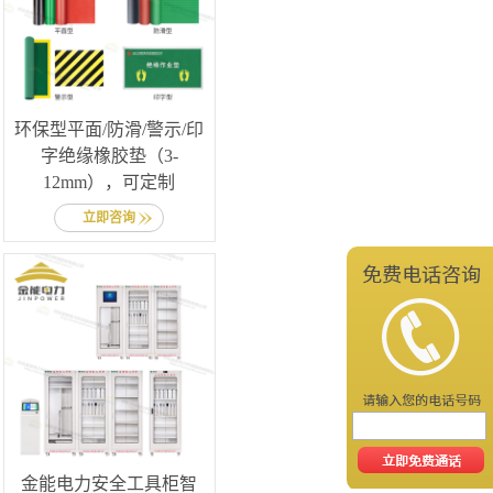
环保型平面/防滑/警示/印
字绝缘橡胶垫（3-
12mm），可定制
立即咨询
金能电力安全工具柜智